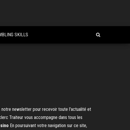
BLING SKILLS
otre newsletter pour recevoir toute l'actualité et
clerc Traiteur vous accompagne dans tous les
sino
En poursuivant votre navigation sur ce site,