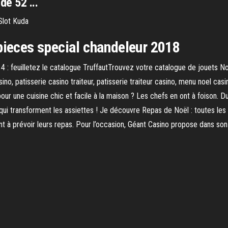
e 52 ...
Slot Kuda
pieces special chandeleur 2018
: feuilletez le catalogue TruffautTrouvez votre catalogue de jouets No
sino, patisserie casino traiteur, patisserie traiteur casino, menu noel casi
r une cuisine chic et facile à la maison ? Les chefs en ont à foison. Du 
 qui transforment les assiettes ! Je découvre Repas de Noël : toutes les
à prévoir leurs repas. Pour l’occasion, Géant Casino propose dans son 