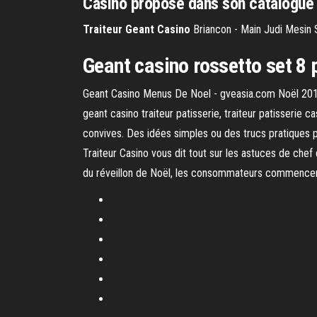
Casino propose dans son catalogue d
Traiteur
Geant
Casino
Briancon - Main Judi Mesin 
Geant casino
rossetto set 8 
Geant Casino Menus De Noel - gveasia.com Noël 2014 
geant casino traiteur patisserie, traiteur patisserie ca
convives. Des idées simples ou des trucs pratiques pou
Traiteur Casino vous dit tout sur les astuces de chef
du réveillon de Noël, les consommateurs commencent 