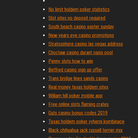
No limit holdem poker statistics
Slot sites no deposit required
South beach casino easter sunday
New years eve casino promotions
Stratosphere casino las vegas address
Choctaw casino durant oasis pool
Penny slots how to win
Betfred casino sign up offer
Trans bridge lines sands casino
Real money texas holdem sites
William hill poker mobile app
Free online slots flaming crates
Guts casino bonus codes 2019
Texas holdem poker vyherni kombinace
Black chihuahua jack russell terrier mix